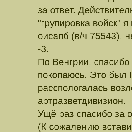
за ответ. Действител
"групировка войск" я 
оисапб (в/ч 75543).
-3.
По Венгрии, спасибо
покопаюсь. Это был 
расспологалась возле
артразветдивизион.
Ущё раз спасибо за от
(К сожалению встави