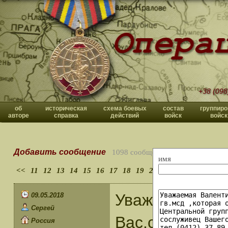
+38 (098
об
историческая
схема боевых
состав
группиро
авторе
справка
действий
войск
войск
Добавить сообщение
1098 сообщений
имя
<<
11
12
13
14
15
16
17
18
19
20
>>
Уважаемый Вл
09.05.2018
Сергей
Вас,соратнико
Россия