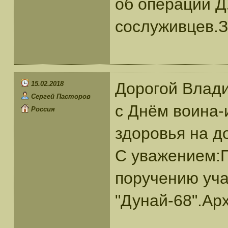
об операций 
сослуживцев.З
Дорогой Влад
15.02.2018
Сергей Пасторов
с Днём воина-
Россия
здоровья на д
С уважением:П
поручению уча
"Дунай-68".Ар