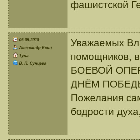
фашистской Ге
Уважаемых Вл
05.05.2018
Александр Есин
помощников, в
Тула
В. П. Сунцева
БОЕВОЙ ОПЕР
ДНЁМ ПОБЕДЫ 
Пожелания са
бодрости духа