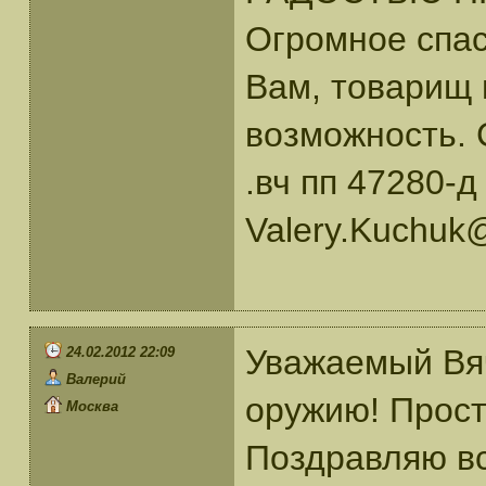
Огромное спас
Вам, товарищ 
возможность.
.вч пп 47280-д
Valery.Kuchuk
Уважаемый Вяч
24.02.2012 22:09
Валерий
оружию! Прост
Москва
Поздравляю вс