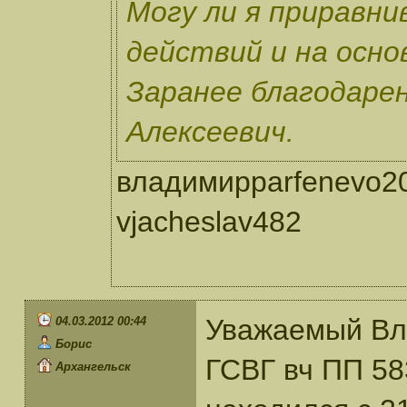
Могу ли я приравни
действий и на осно
Заранее благодаре
Алексеевич.
владимирparfenevo2
vjacheslav482
Уважаемый Вл
04.03.2012 00:44
Борис
ГСВГ вч ПП 58
Архангельск