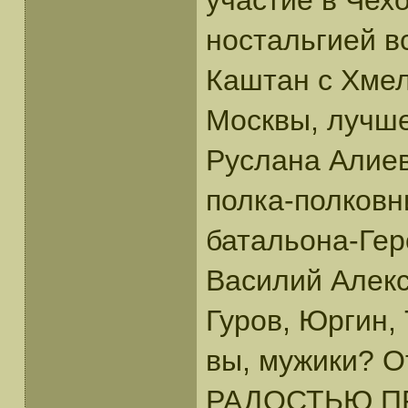
участие в Чех
ностальгией в
Каштан с Хмел
Москвы, лучше
Руслана Алиев
полка-полковн
батальона-Гер
Василий Алекс
Гуров, Юргин, 
вы, мужики? О
РАДОСТЬЮ П