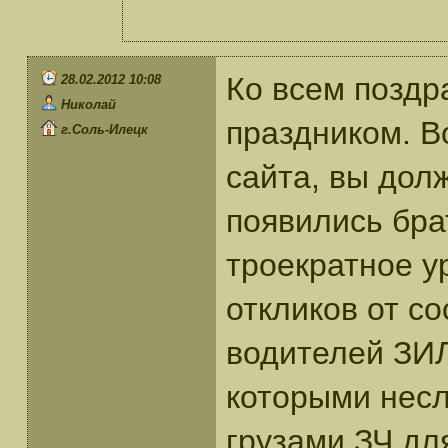
Ко всем поздр
28.02.2012 10:08
Николай
праздником. В
г.Соль-Илецк
сайта, вы долж
появились бра
троекратное ур
откликов от со
водителей ЗИЛ
которыми несл
грузами ЗЧ дл