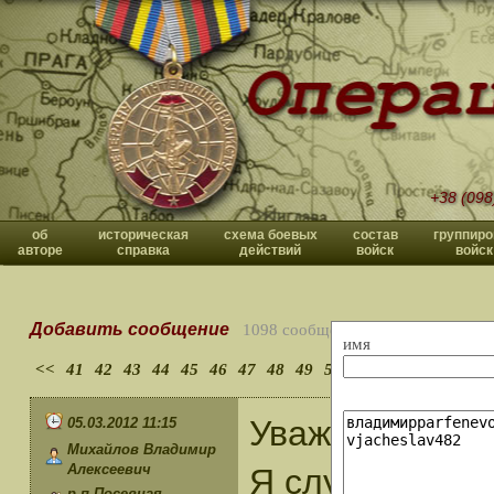
+38 (098
об
историческая
схема боевых
состав
группиро
авторе
справка
действий
войск
войск
Добавить сообщение
1098 сообщений
имя
<<
41
42
43
44
45
46
47
48
49
50
>>
Уважаемый Вл
05.03.2012 11:15
Михайлов Владимир
Алексеевич
Я служил в Че
р.п.Посевная