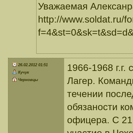
Уважаемая Алексанр
http://www.soldat.ru/
f=4&st=0&sk=t&sd=d&
1966-1968 г.г
26.02.2012 01:51
Кучук
Лагер. Команд
Черновцы
течении после
обязаности ко
офицера. С 21