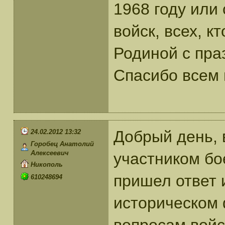
1968 году или
войск, всех, к
Родиной с пра
Спасибо всем 
Добрый день, 
24.02.2012 13:32
Горобец Анатолий
Алексеевич
участником бо
Никополь
пришел ответ и
610248694
историческом 