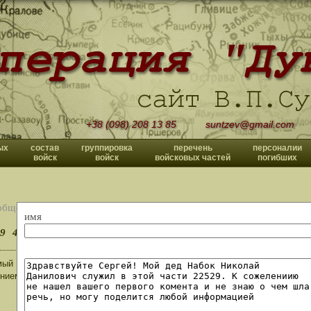
+38 (098) 208 13 85
suntzev@gmail.com
ых
состав
группировка
перечень
персоналии
войск
войск
войсковых частей
погибших
общений
имя
9
40
>>
ый Владислав Павлович, спасибо что не оставили моё письмо без внима
нием Сергей