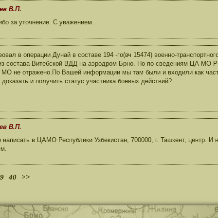
ев В.П.
бо за уточнение. С уважением.
вовал в операции Дунай в составе 194 -го(вч 15474) военно-транспортно
из состава Витебской ВДД на аэродром Брно. Но по сведениям ЦА МО Р
 МО не отражено.По Вашей информации мы там были и входили как част
 доказать и получить статус участника боевых действий?
ев В.П.
написать в ЦАМО Республики Узбекистан, 700000, г. Ташкент, центр. И 
ем.
9
40
>>