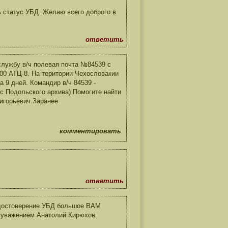
ь статус УБД. Желаю всего доброго в
ответить
лужбу в/ч полевая почта №84539 с
-200 АТЦ-8. На територии Чехословакии
а 9 дней. Командир в/ч 84539 -
 с Подольского архива) Помогите найти
игорьевич.Заранее
комментировать
ответить
удостоверение УБД большое ВАМ
 уважением Анатолий Кирюхов.