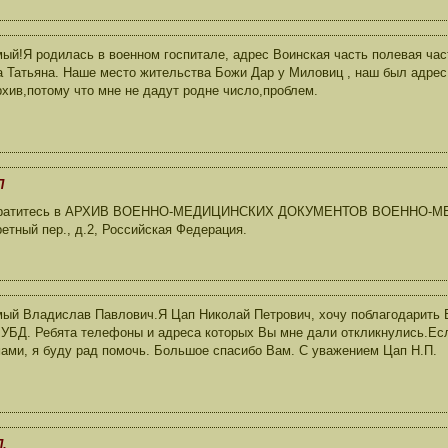
ый!Я родилась в военном госпитале, адрес Воинская часть полевая част
 Татьяна. Наше место жительства Божи Дар у Миловиц , наш был адрес
рхив,потому что мне не дадут родне число,проблем.
П
Обратитесь в АРХИВ ВОЕННО-МЕДИЦИНСКИХ ДОКУМЕНТОВ ВОЕННО-М
ретный пер., д.2, Российская Федерация.
ый Владислав Павлович.Я Цап Николай Петрович, хочу поблагодарить В
 УБД. Ребята телефоны и адреса которых Вы мне дали откликнулись.Ес
ами, я буду рад помочь. Большое спасибо Вам. С уважением Цап Н.П.
.