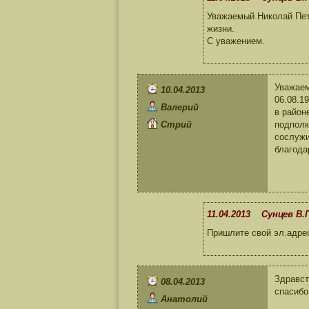
Уважаемый Николай Петр
жизни.
С уважением.
Уважаем
10.04.2013
06.08.1
Валерий
в район
Стрий
подполк
сослужи
благода
11.04.2013 Сунцев В.П
Пришлите свой эл.адре
Здравст
08.04.2013
спасибо
Анатолий