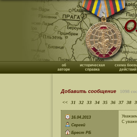
об
историческая
схема боев
авторе
справка
действий
Добавить сообщение
1098 со
<<
31
32
33
34
35
36
37
38
3
Уважаем
16.04.2013
С уваже
Сергей
Брест РБ