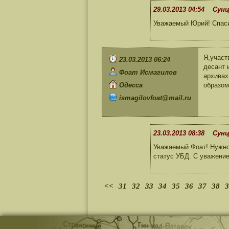
29.03.2013 04:54 Сунц
Уважаемый Юрий! Спаси
Я,участ
23.03.2013 06:24
десант 
Фоат Исмагилов
архивах
Одесса
образом
ismagilovfoat@mail.ru
23.03.2013 08:38 Сунц
Уважаемый Фоат! Нужно 
статус УБД. С уважени
<<
31
32
33
34
35
36
37
38
3