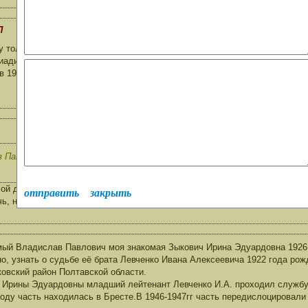
П
 только добавить к предыдущему письму. Войсковая часть 22529 - это 3
иадивизии, дивизия и полк постоянно дислоцировались на аэродроме Ко
 1974г.
Павлович, спасибо что не оставили моё письмо без внимания и спасиб
ой дед Набок Николай Данилович служил в этой части 22529. К сожеле
отправить
закрыть
чь, но могу поделится любой информацией
ый Владислав Павлович моя знакомая Зыкович Ирина Эдуардовна 1926 
о, узнать о судьбе её брата Левченко Ивана Алексеевича 1922 года ро
овский район Полтавской области.
 Ирины Эдуардовны младший лейтенант Левченко И.А. проходил службу в
году часть находилась в Бресте.В 1946-1947гг часть передислоцировали