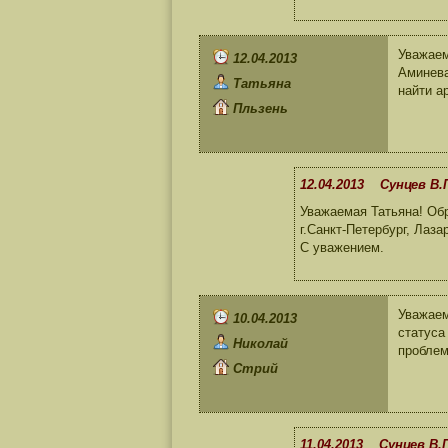
Уважаем
12.04.2013
Аминева
Татьяна
найти а
Пльзень
12.04.2013 Сунцев В.
Уважаемая Татьяна! 
г.Санкт-Петербург, Лаза
С уважением.
Уважаем
10.04.2013
статуса
Николай
проблем
Стрий
11.04.2013 Сунцев В.П