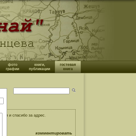
фото
книги,
гостевая
графии
публикации
книга
ния и спасибо за адрес.
комментировать