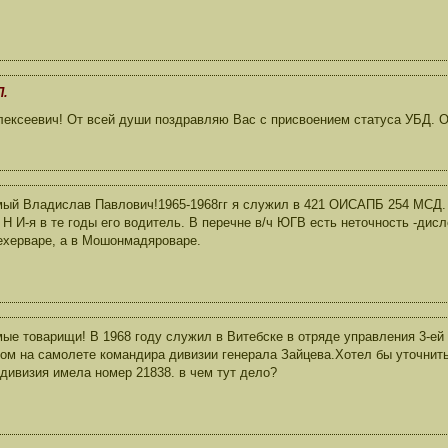
П.
ексеевич! От всей души поздравляю Вас с присвоением статуса УБД. О
ый Владислав Павлович!1965-1968гг я служил в 421 ОИСАПБ 254 МСД.
 Н И-я в те годы его водитель. В перечне в/ч ЮГВ есть неточность -дис
херваре, а в Мошонмадяроваре.
ые товарищи! В 1968 году служил в Витебске в отряде управления 3-ей
ом на самолете командира дивизии генерала Зайцева.Хотел бы уточнить
 дивизия имела номер 21838. в чем тут дело?