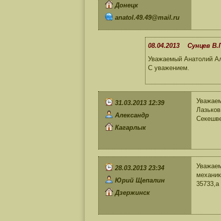
Донецк
anatol.49.49@mail.ru
08.04.2013 Сунцев В.
Уважаемый Анатолий Ал
С уважением.
Уважаем
31.03.2013 12:39
Лазьков
Александр
Секешве
Кагарлык
Уважаем
28.03.2013 23:34
механик
Юрий Щепалин
35733,а
Дзержинск