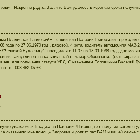
ович! Искренне рад за Вас, что Вам удалось в короткие сроки получит
ый Владислав Павлович!Я Половинкин Валерий Григорьевич проходил с
968 года по 27.06.1970 год., рядовой, 4 рота, водитель автомобиля МАЗ
е \"Чешской Будаевице\" находился с 11.07 по 18.09.1968 год., два месяц
овник Тайнутдинов, начальник штаба - майор Обрывченко. (есть справка
вцев, для получения статуса УБД. С уважением Половинкин Валерий Гр
рен.тел.093-462-65-66
.
с.
вуйте уважаемый Владислав Павлович!Наконец-то я получил сегодня 
 за оказанную мне помощь.Здоровья и долгих лет ВАМ и вашей семье с