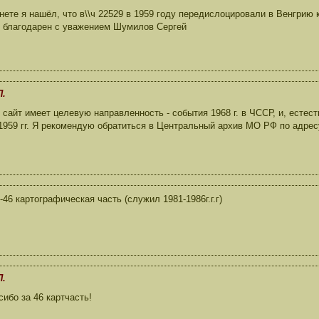
нете я нашёл, что в\\ч 22529 в 1959 году передислоцировали в Венгрию
 благодарен с уважением Шумилов Сергей
П.
сайт имеет целевую направленность - события 1968 г. в ЧССР, и, естест
959 гг. Я рекомендую обратиться в Центральный архив МО РФ по адресу:
-46 картографическая часть (служил 1981-1986г.г.г)
П.
ибо за 46 картчасть!