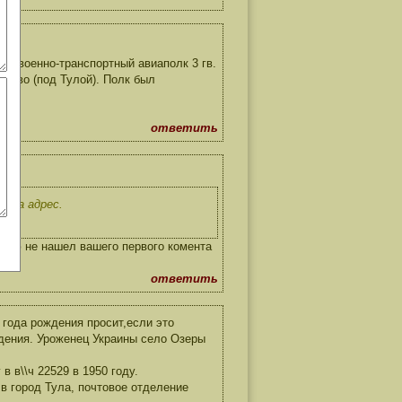
74 военно-транспортный авиаполк 3 гв.
лково (под Тулой). Полк был
ответить
о за адрес.
ниию не нашел вашего первого комента
ответить
года рождения просит,если это
ждения. Уроженец Украины село Озеры
 в\\ч 22529 в 1950 году.
 в город Тула, почтовое отделение