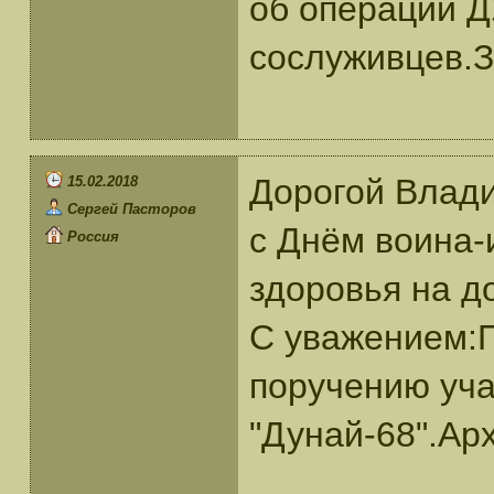
об операций 
сослуживцев.З
Дорогой Влад
15.02.2018
Сергей Пасторов
с Днём воина-
Россия
здоровья на д
С уважением:П
поручению уча
"Дунай-68".Ар