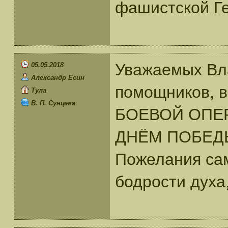
фашистской Ге
Уважаемых Вл
05.05.2018
Александр Есин
помощников, в
Тула
В. П. Сунцева
БОЕВОЙ ОПЕР
ДНЁМ ПОБЕДЫ 
Пожелания са
бодрости духа