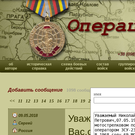
+38 (098
об
историческая
схема боевых
состав
группиро
авторе
справка
действий
войск
войск
Добавить сообщение
1098 сообщений
имя
<<
11
12
13
14
15
16
17
18
19
20
>>
Уважаемый Вл
09.05.2018
Сергей
Вас,соратнико
Россия