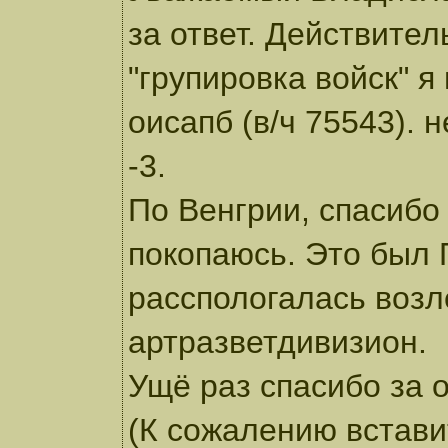
за ответ. Действител
"групировка войск" я 
оисапб (в/ч 75543).
-3.
По Венгрии, спасибо
покопаюсь. Это был 
расспологалась возле
артразветдивизион.
Ущё раз спасибо за от
(К сожалению встави