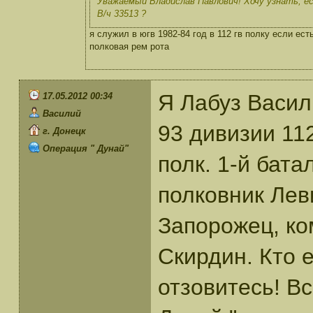
Уважаемый Владислав Павлович! Хочу узнать, ес
В/ч 33513 ?
я служил в югв 1982-84 год в 112 гв полку если е
полковая рем рота
Я Лабуз Васил
17.05.2012 00:34
Василий
93 дивизии 11
г. Донецк
Операция " Дунай"
полк. 1-й бат
полковник Лев
Запорожец, ко
Скирдин. Кто е
отзовитесь! В