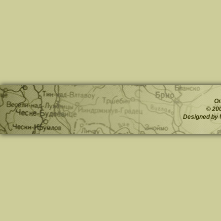
О
© 20
Designed by