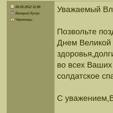
Уважаемый Вл
06.05.2012 11:08
Валерий Кучук
Черновцы
Позвольте поз
Днем Великой
здоровья,долг
во всех Ваши
солдатское сп
С уважением,В