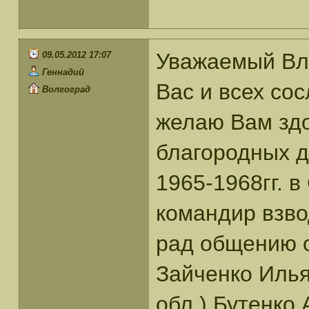
Уважаемый Вл
09.05.2012 17:07
Геннадий
Вас и всех со
Волгоград
желаю Вам здо
благородных д
1965-1968гг. в
командир взво
рад общению 
Зайченко Илья
обл.) Бутенко