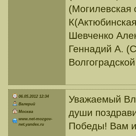
(Могилевская 
К(Актюбинская
Шевченко Алек
Геннадий А. (
Волгоградской
Уважаемый Вла
06.05.2012 12:34
Валерий
души поздрав
Москва
www.net-mozgov-
Победы! Вам и
net.yandex.ru