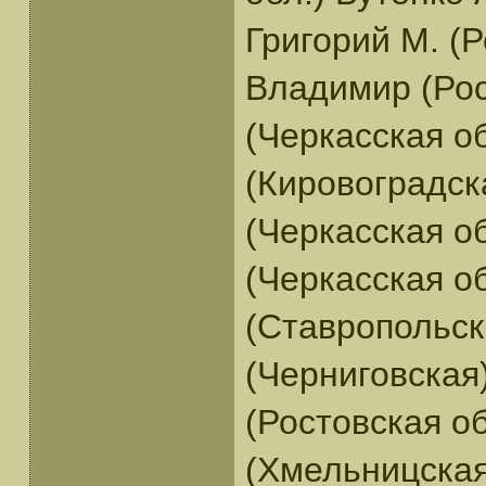
Григорий М. (
Владимир (Рос
(Черкасская о
(Кировоградск
(Черкасская о
(Черкасская о
(Ставропольск
(Черниговская
(Ростовская о
(Хмельницская