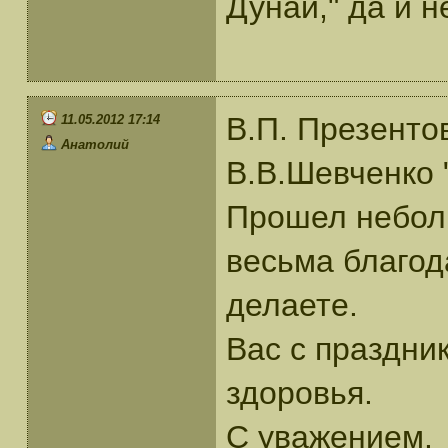
Дунай," да и н
В.П. Презенто
11.05.2012 17:14
Анатолий
В.В.Шевченко
Прошел неболь
весьма благод
делаете.
Вас с праздни
здоровья.
С уважением.