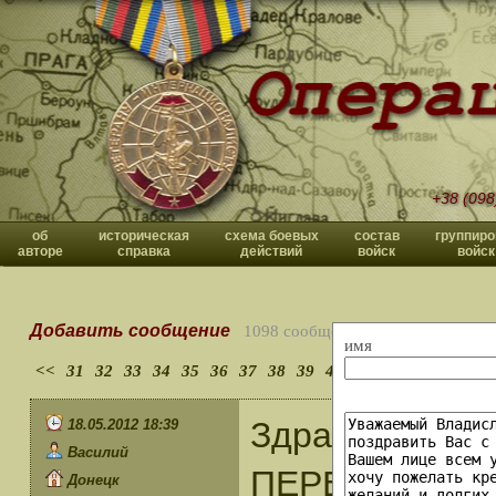
+38 (098
об
историческая
схема боевых
состав
группиро
авторе
справка
действий
войск
войск
Добавить сообщение
1098 сообщений
имя
<<
31
32
33
34
35
36
37
38
39
40
>>
Здравия жела
18.05.2012 18:39
Василий
ПЕРЕЧНЕ есть 
Донецк