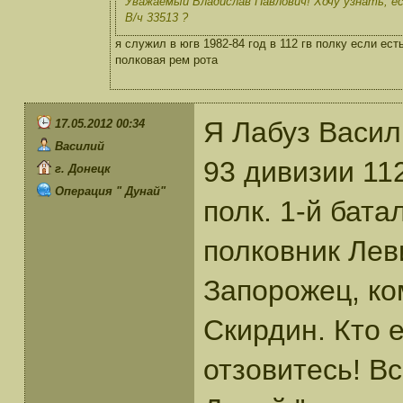
Уважаемый Владислав Павлович! Хочу узнать, ес
В/ч 33513 ?
я служил в югв 1982-84 год в 112 гв полку если е
полковая рем рота
Я Лабуз Васил
17.05.2012 00:34
Василий
93 дивизии 11
г. Донецк
Операция " Дунай"
полк. 1-й бат
полковник Лев
Запорожец, ко
Скирдин. Кто е
отзовитесь! В