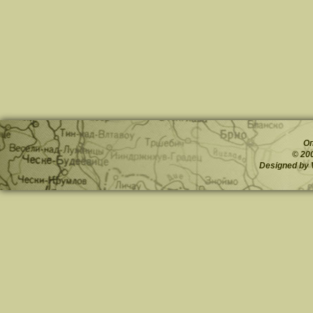
О
© 20
Designed by