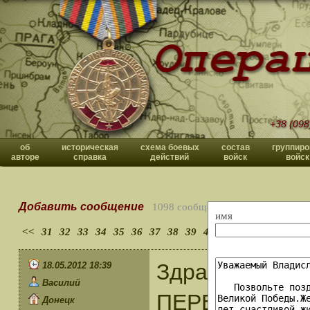
+38 (098
об
историческая
схема боевых
состав
группиро
авторе
справка
действий
войск
войск
Добавить сообщение
1098 сообщений
имя
<<
31
32
33
34
35
36
37
38
39
40
>>
Здравия жела
18.05.2012 18:39
Василий
ПЕРЕЧНЕ есть 
Донецк