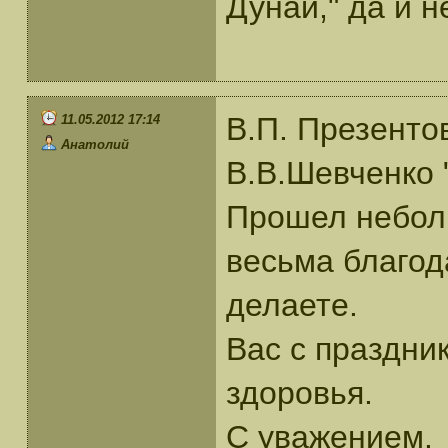
Дунай," да и н
В.П. Презенто
11.05.2012 17:14
Анатолий
В.В.Шевченко
Прошел неболь
весьма благод
делаете.
Вас с праздни
здоровья.
С уважением.