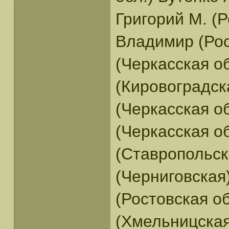
Григорий М. (
Владимир (Рос
(Черкасская о
(Кировоградск
(Черкасская о
(Черкасская о
(Ставропольск
(Черниговская
(Ростовская о
(Хмельницская