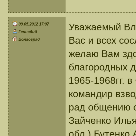
Уважаемый Вл
09.05.2012 17:07
Геннадий
Вас и всех со
Волгоград
желаю Вам здо
благородных д
1965-1968гг. в
командир взво
рад общению 
Зайченко Илья
обл.) Бутенко