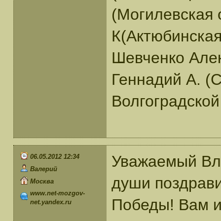
(Могилевская 
К(Актюбинская
Шевченко Алек
Геннадий А. (
Волгоградской
Уважаемый Вла
06.05.2012 12:34
Валерий
души поздрав
Москва
www.net-mozgov-
Победы! Вам и
net.yandex.ru