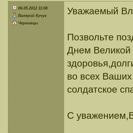
Уважаемый Вл
06.05.2012 11:08
Валерий Кучук
Черновцы
Позвольте поз
Днем Великой
здоровья,долг
во всех Ваши
солдатское сп
С уважением,В